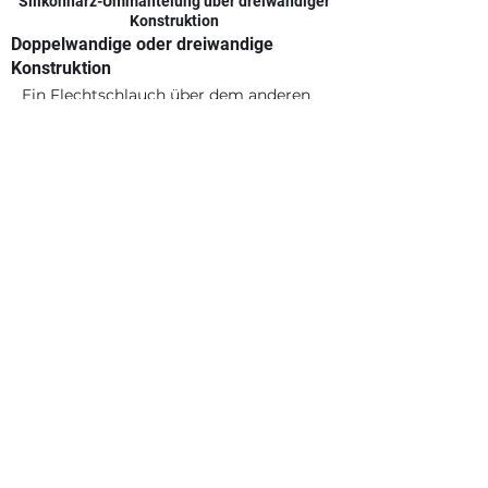
Silikonharz-Ummantelung über dreiwandiger
Konstruktion
Doppelwandige oder dreiwandige
Konstruktion
Ein Flechtschlauch über dem anderen
oder zwei Flechtschläuche über dem
anderen
Arten von Garnen
EKG, ECD, ECE & S2 Glasfaser
Fiberglas, Nylon, Kevlar®, Polypropylen,
Polyester, Nomex®, Balsalt®, Spectra,
Kupfer, Edelstahl und viele mehr. Wenn
Kunden ihr eigenes Garn ergänzen
möchten oder ein nicht aufgeführtes
Garn benötigen, wenden Sie sich bitte
an!
Flechten