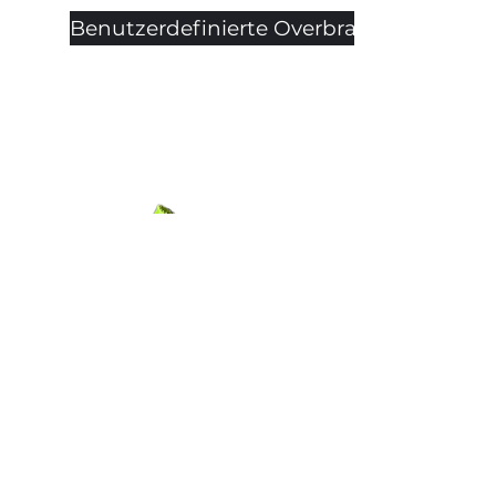
Benutzerdefinierte Overbraids
Benutzerdefinierte
Produktfunktionen