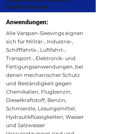
chemische und thermische
Stabilität in einem
Temperaturbereich von -70 °C bis
+125 °C auf.
Anwendungen:
Alle Varspan-Sleevings eignen
Schneiden Sie mit einem
Heißmessergerät für fransenfreie
sich für Militär-, Industrie-,
Enden oder drehen Sie die Enden
Schifffahrts-, Luftfahrt-,
nach innen.
Transport-, Elektronik- und
Fertigungsanwendungen, bei
denen mechanischer Schutz
und Beständigkeit gegen
Chemikalien, Flugbenzin,
Dieselkraftstoff, Benzin,
Schmieröle, Lösungsmittel,
Hydraulikflüssigkeiten, Wasser
und Salzwasser
Voraussetzungen sind und