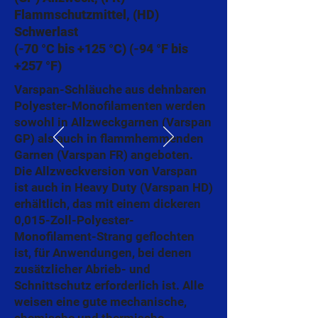
Flammschutzmittel, (HD)
Schwerlast
(-70 °C bis +125 °C) (-94 °F bis
+257 °F)
Varspan-Schläuche aus dehnbaren
Polyester-Monofilamenten werden
sowohl in Allzweckgarnen (Varspan
GP) als auch in flammhemmenden
Garnen (Varspan FR) angeboten.
Die Allzweckversion von Varspan
ist auch in Heavy Duty (Varspan HD)
erhältlich, das mit einem dickeren
0,015-Zoll-Polyester-
Monofilament-Strang geflochten
ist, für Anwendungen, bei denen
zusätzlicher Abrieb- und
Schnittschutz erforderlich ist. Alle
weisen eine gute mechanische,