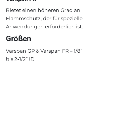
Bietet einen höheren Grad an
Flammschutz, der für spezielle
Anwendungen erforderlich ist.
Größen
Varspan GP & Varspan FR – 1/8”
bis 2-1/2” ID
Varspan HD – 3/8″ bis 3″ ID
Varspan HT (Halar®) – 1/8″ bis 2-
5/8″ ID
Standardfarben
Varspan GP
– Schwarz,
transparent, rot, orange, gelb,
grün und grau.