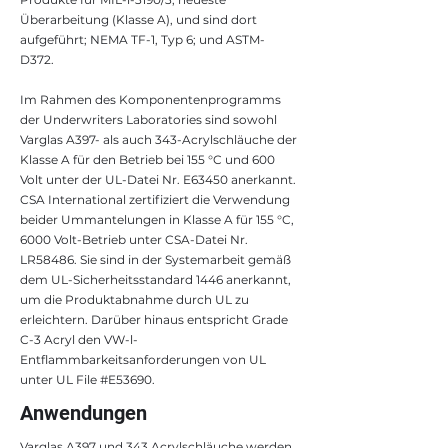
Überarbeitung (Klasse A), und sind dort
aufgeführt; NEMA TF-1, Typ 6; und ASTM-
D372.
Im Rahmen des Komponentenprogramms
der Underwriters Laboratories sind sowohl
Varglas A397- als auch 343-Acrylschläuche der
Klasse A für den Betrieb bei 155 °C und 600
Volt unter der UL-Datei Nr. E63450 anerkannt.
CSA International zertifiziert die Verwendung
beider Ummantelungen in Klasse A für 155 °C,
6000 Volt-Betrieb unter CSA-Datei Nr.
LR58486. Sie sind in der Systemarbeit gemäß
dem UL-Sicherheitsstandard 1446 anerkannt,
um die Produktabnahme durch UL zu
erleichtern. Darüber hinaus entspricht Grade
C-3 Acryl den VW-l-
Entflammbarkeitsanforderungen von UL
unter UL File #E53690.
Anwendungen
Varglas A397 und 343 Acrylschläuche werden