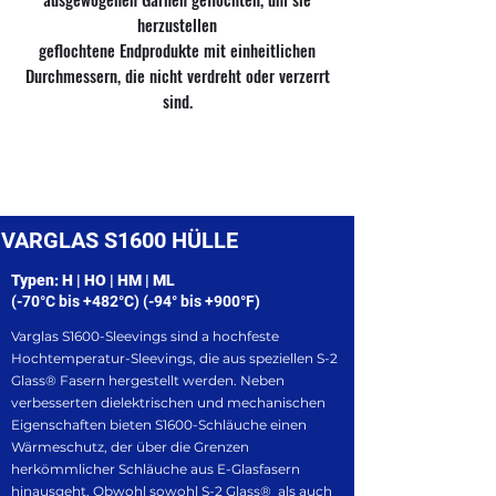
herzustellen
geflochtene Endprodukte mit einheitlichen
Durchmessern, die nicht verdreht oder verzerrt
sind.
VARGLAS S1600 HÜLLE
Typen: H | HO | HM | ML
(-70°C bis +482°C) (-94° bis +900°F)
Varglas S1600-Sleevings sind a hochfeste
Hochtemperatur-Sleevings, die aus speziellen S-2
Glass® Fasern hergestellt werden. Neben
verbesserten dielektrischen und mechanischen
Eigenschaften bieten S1600-Schläuche einen
Wärmeschutz, der über die Grenzen
herkömmlicher Schläuche aus E-Glasfasern
hinausgeht. Obwohl sowohl S-2 Glass® als auch