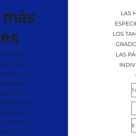
s más
LAS 
ESPECI
tes
LOS TAM
GRADO
ATOS DEL
LAS P
AN EN LA
INDIV
NDIVIDUAL
O DE MANGA
T
DRO DE LA
PERATURA Y
GÚRESE DE
E EVENTOS
ARECERÁ LA