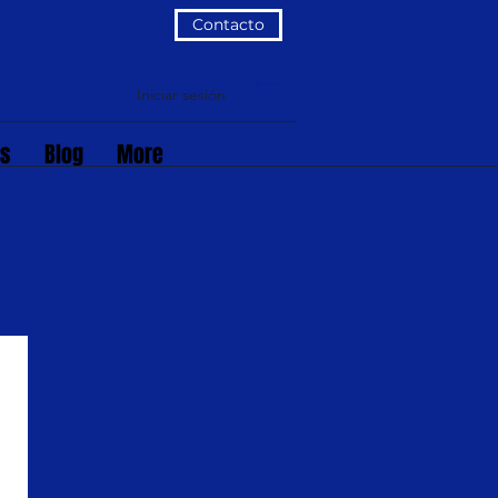
Contacto
Iniciar sesión
os
Blog
More