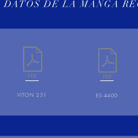
 DATOS DE LA MANGA R
VITON 231
ES-4400