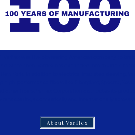
4, Varflex was the pioneering American company to braid 
ing. Since then, Varflex has expanded into multiple man
New York. In addition to electrical insulated sleeving, Va
g high-performance fibers like Fiberglass, Spectra, Kevlar
 other fibers. Varflex Corporation distributes its produ
ferent coatings domestically and internationally across va
About Varflex