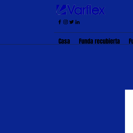
Casa
Funda recubierta
F