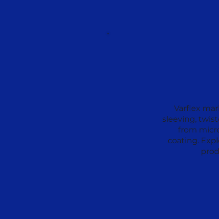
L
Varflex mar
sleeving, twis
from micro
coating. Exp
prod