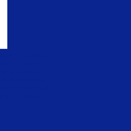
fiberglass electrical
ufacturing plants,
rflex focuses on up-
®, Basalt, Polyester,
cts from braiding and
rious industries.