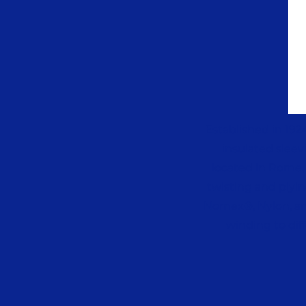
Established in 192
insulated sleev
located in Rome, 
twisting and plyin
Nomex®, Nylon, and
winding to dif