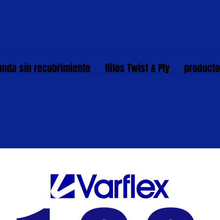
unda sin recubrimiento
Hilos Twist & Ply
product
Varflex Corporation