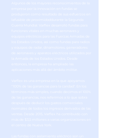
Algunos de los mayores reconocimientos de la
empresa por la innovación en fundas se
produjeron como resultado de sus esfuerzos en
la
fusible de proximidad
durante la Segunda
Guerra Mundial. Varflex desarrolló fundas para
funciones vitales en muchas aeronaves y
equipos eléctricos para las Fuerzas Armadas de
los Estados Unidos, así como fundas para radios
y equipos de radar, dinamotores, generadores
de aeronaves y aparatos eléctricos utilizados por
la Armada de los Estados Unidos. Desde
entonces, la empresa ha ampliado las
aplicaciones más allá del ámbito militar.
Varflex es una empresa en la que apoyamos
"100% de las ganancias para la caridad". En los
términos más simples, cuando decimos el 100%
de las ganancias, nos referimos a lo que sobra
después de deducir los gastos comerciales
normales de todos los ingresos derivados de las
ventas. Desde 2015, Varflex ha contribuido con
más de $3,5 millones a varias organizaciones en
el centro de Nueva York.
Las fundas con aislamiento eléctrico son un