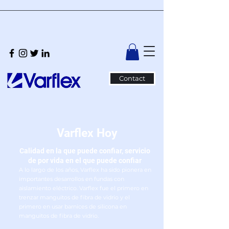
Contact
Varflex Hoy
Calidad en la que puede confiar, servicio
de por vida en el que puede confiar
A lo largo de los años, Varflex ha sido pionera en
importantes desarrollos en fundas con
aislamiento eléctrico. Varflex fue el primero en
trenzar manguitos de fibra de vidrio y el
primero en usar barnices de silicona en
manguitos de fibra de vidrio.