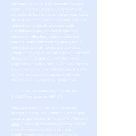
componente esencial de cualquier máquina,
motor o aparato eléctrico. En respuesta a la
demanda de los clientes dentro de estas vastas
áreas de mercado, Varflex ha desarrollado una
variedad de fundas aislantes que están
disponibles en una variedad de tamaños,
colores, en rollos, longitudes cortadas o en
carretes. Varflex fabrica manguitos que son
adecuados para temperaturas altas y bajas,
voltajes altos y bajos, así como para aplicaciones
abrasivas y otras aplicaciones físicamente
exigentes y entornos hostiles. De una empresa
que comenzó con 12 empleados, creció a más
de 150 empleados y se expandió a más de
200,000 pies cuadrados de instalaciones.
En junio de 2017, Varflex logró el registro ISO
9001:2015 por parte de NSF-ISR.
Nuestra expansión más reciente incluye
agregar una segunda instalación para ampliar
nuestras operaciones de Twist & Ply. A
Torsión y
capa
, tenemos la capacidad de tomar hilos de
una sola hebra compuestos de fibras
multifilamento continuas y aumentar el