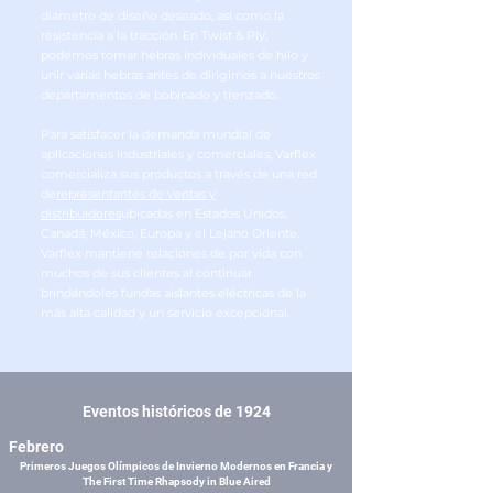
diámetro de diseño deseado, así como la
resistencia a la tracción. En Twist & Ply,
podemos tomar hebras individuales de hilo y
unir varias hebras antes de dirigirnos a nuestros
departamentos de bobinado y trenzado.
Para satisfacer la demanda mundial de
aplicaciones industriales y comerciales, Varflex
comercializa sus productos a través de una red
de
representantes de ventas y
distribuidores
ubicadas en Estados Unidos,
Canadá, México, Europa y el Lejano Oriente.
Varflex mantiene relaciones de por vida con
muchos de sus clientes al continuar
brindándoles fundas aislantes eléctricas de la
más alta calidad y un servicio excepcional.
Eventos históricos de 1924
Febrero
Primeros Juegos Olímpicos de Invierno Modernos en Francia y
The First Time Rhapsody in Blue Aired