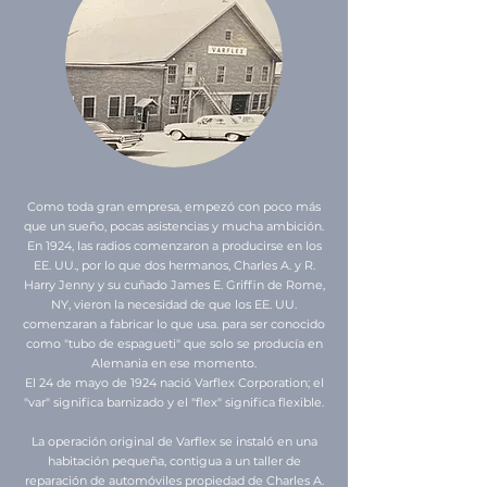
Como toda gran empresa, empezó con poco más
que un sueño, pocas asistencias y mucha ambición.
En 1924, las radios comenzaron a producirse en los
EE. UU., por lo que dos hermanos, Charles A. y R.
Harry Jenny y su cuñado James E. Griffin de Rome,
NY, vieron la necesidad de que los EE. UU.
comenzaran a fabricar lo que usa. para ser conocido
como "tubo de espagueti" que solo se producía en
Alemania en ese momento.
El 24 de mayo de 1924 nació Varflex Corporation; el
"var" significa barnizado y el "flex" significa flexible.
La operación original de Varflex se instaló en una
habitación pequeña, contigua a un taller de
reparación de automóviles propiedad de Charles A.