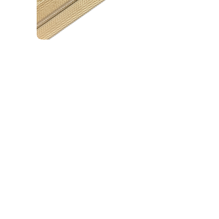
Additional Capabilities
Capabilities include, but are not limited to
cutting, stapling, sewing and striping.
Tying & Lacing Cords- Rounded braided lacing
cord has acrylic coating for additional abrasion
protection. Continuous filament fiberglass cords
impregnated with silicone resin. 1/64" to 1/8"
diameter. Specify type 46 for dry cure, type 48
for tacky cure.
Gasket Materials- provide good compressibility,
strength and limited relaxation.