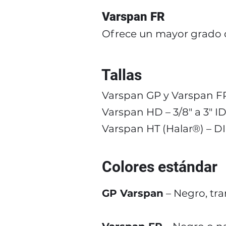
Varspan FR
Ofrece un mayor grado d
Tallas
Varspan GP y Varspan FR –
Varspan HD – 3/8″ a 3″ I
Varspan HT (Halar®) – DI 
Colores estándar
GP Varspan
– Negro, tran