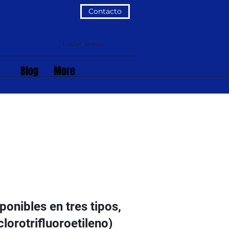
Contacto
Iniciar sesión
os
Blog
More
onibles en tres tipos,
orotrifluoroetileno)