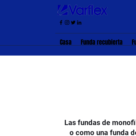
Casa
Funda recubierta
F
Las fundas de monofil
o como una funda de