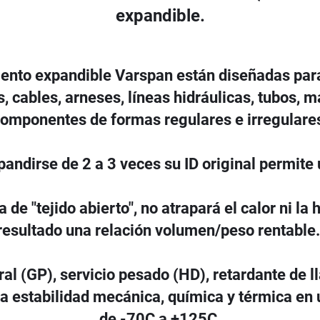
expandible.
ento expandible Varspan están diseñadas para
 cables, arneses, líneas hidráulicas, tubos, 
omponentes de formas regulares e irregulare
andirse de 2 a 3 veces su ID original permite u
 de "tejido abierto", no atrapará el calor ni l
resultado una relación volumen/peso rentable
al (GP), servicio pesado (HD), retardante de l
 estabilidad mecánica, química y térmica en
de -70C a +125C.