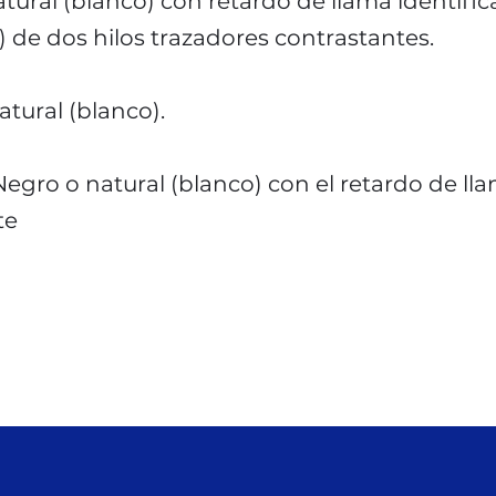
tural (blanco) con retardo de llama identifi
 de dos hilos trazadores contrastantes.
tural (blanco).
 Negro o natural (blanco) con el retardo de ll
te