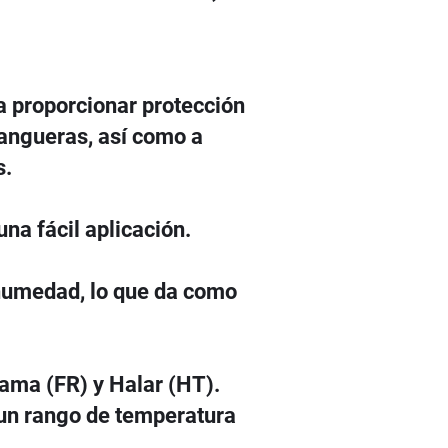
 proporcionar protección
mangueras, así como a
s.
na fácil aplicación.
a humedad, lo que da como
.
lama (FR) y Halar (HT).
 un rango de temperatura