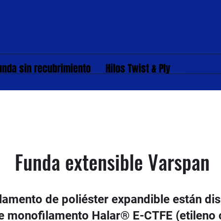
unda sin recubrimiento
Hilos Twist & Ply
product
Funda extensible Varspan
amento de poliéster expandible están disp
 monofilamento Halar® E-CTFE (etileno cl