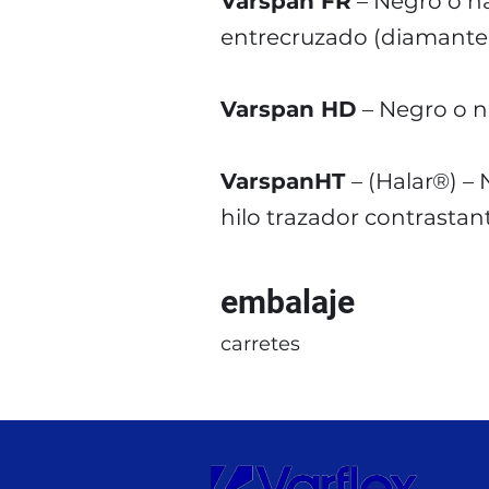
Varspan FR
– Negro o na
entrecruzado (diamante)
Varspan HD
– Negro o na
VarspanHT
– (Halar®) –
hilo trazador contrastan
embalaje
carretes