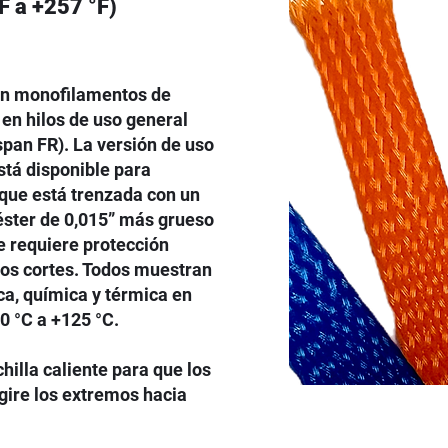
F a +257 °F)
on monofilamentos de
 en hilos de uso general
span FR). La versión de uso
tá disponible para
que está trenzada con un
éster de 0,015” más grueso
e requiere protección
 los cortes. Todos muestran
a, química y térmica en
0 °C a +125 °C.
hilla caliente para que los
gire los extremos hacia