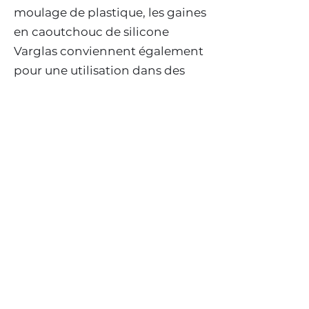
moulage de plastique, les gaines
en caoutchouc de silicone
Varglas conviennent également
pour une utilisation dans des
environnements à très basse
température tels que les hautes
altitudes et les applications
aérospatiales.
Tailles
AWG #24 à 2" ID
Autres tailles sur demande.
Couleurs standards
Naturel, blanc, noir.
Autres couleurs sur commande.