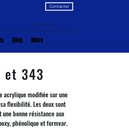
Contacter
Se connecter
ts
Blog
More
7 et 343
e acrylique modifiée sur une
a flexibilité. Les deux sont
nt une bonne résistance aux
époxy, phénolique et formvar.