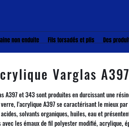
aine non enduite
Fils torsadés et plis
Des produi
crylique Varglas A39
as A397 et 343 sont produites en durcissant une résin
 verre, l'acrylique A397 se caractérisant le mieux par s
s acides, solvants organiques, huiles, eau et présente
s avec les émaux de fil polyester modifié, acrylique, 