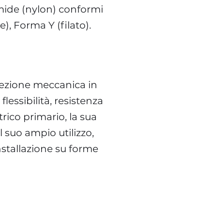
ammide (nylon) conformi
), Forma Y (filato).
tezione meccanica in
lessibilità, resistenza
rico primario, la sua
l suo ampio utilizzo,
nstallazione su forme