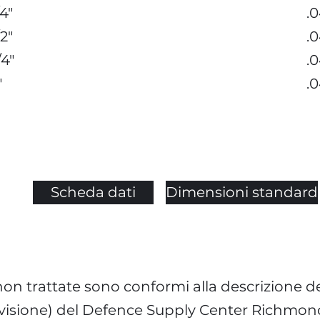
/4"
.
/2"
.
/4"
.
"
.
Scheda dati
Dimensioni standard
on trattate sono conformi alla descrizione d
evisione) del Defence Supply Center Richmon