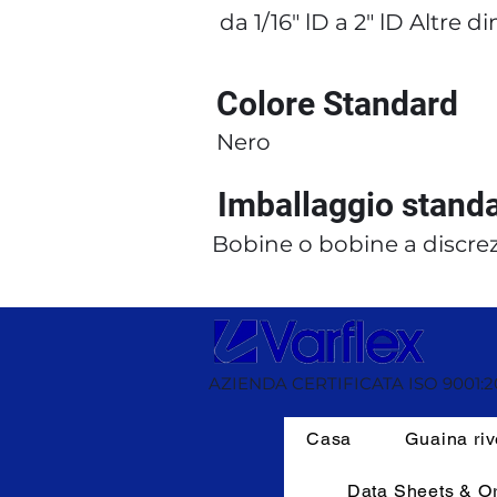
da 1/16″ lD a 2″ lD Altre 
Colore Standard
Nero
Imballaggio stand
Bobine o bobine a discrez
AZIENDA CERTIFICATA ISO 9001:2
Casa
Guaina riv
Data Sheets & O