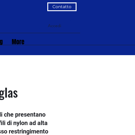
Contatto
Accedi
og
More
glas
ili che presentano
li di nylon ad alta
asso restringimento