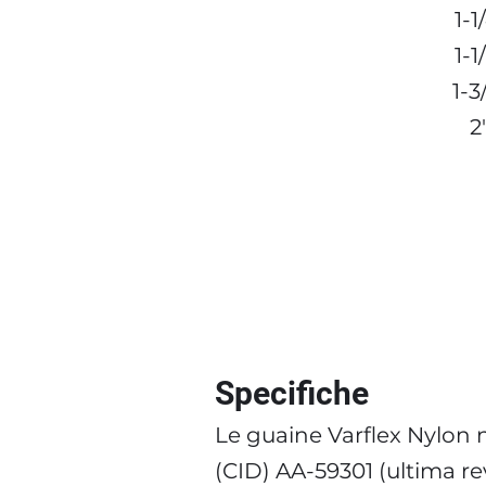
1-1
1-1
1-3
2
Specifiche
Le guaine Varflex Nylon n
(CID) AA-59301 (ultima r