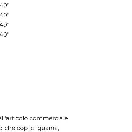
040"
040"
040"
040"
ell'articolo commerciale
d che copre "guaina,