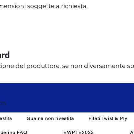
dimensioni soggette a richiesta.
ard
ione del produttore, se non diversamente spe
015
estita
Guaina non rivestita
Filati Twist & Ply
rdering FAQ
EWPTE2023
A