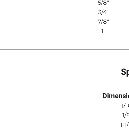
5/8"
3/4"
7/8"
1"
Sp
Dimensio
1/1
1/
1-1