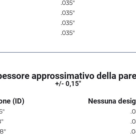
.035"
.035"
.035"
.035"
essore approssimativo della pare
+/- 0,15"
ne (ID)
Nessuna desig
6"
.
8"
.
/8"
.