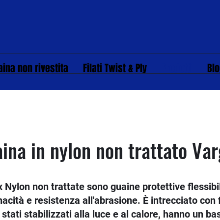
aina non rivestita
Filati Twist & Ply
Prodotti
Bl
ina in nylon non trattato Var
 Nylon non trattate sono guaine protettive flessib
acità e resistenza all'abrasione. È intrecciato con fi
stati stabilizzati alla luce e al calore, hanno un b