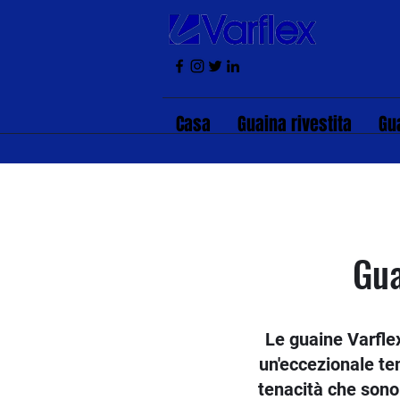
Casa
Guaina rivestita
Gu
Gua
Le guaine Varflex
un'eccezionale ten
tenacità che sono 