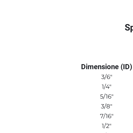
Sp
Dimensione (ID)
3/6"
1/4"
5/16"
3/8"
7/16"
1/2"