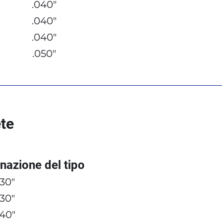
.040"
.040"
.040"
.050"
te
nazione del tipo
030"
030"
040"