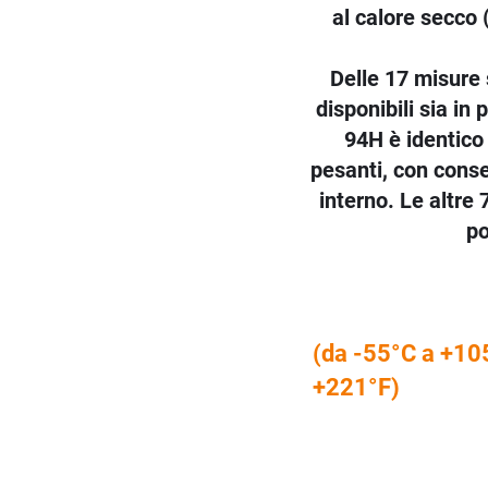
al calore secco 
Delle 17 misure 
disponibili sia in
94H è identico a
pesanti, con cons
interno. Le altre
po
(da -55°C a +10
+221°F)