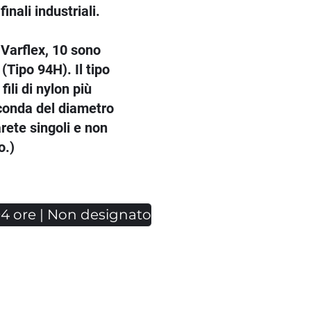
nali industriali.
 Varflex, 10 sono
(Tipo 94H). Il tipo
fili di nylon più
conda del diametro
rete singoli e non
o.)
94 ore | Non designato