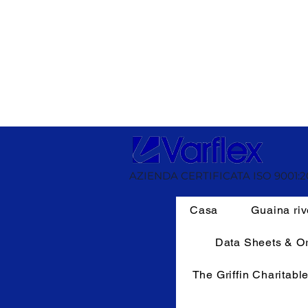
AZIENDA CERTIFICATA ISO 9001:2
Casa
Guaina riv
Data Sheets & O
The Griffin Charitabl