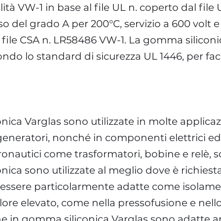
lità VW-1 in base al file UL n. coperto dal fil
uso del grado A per 200°C, servizio a 600 volt e 
l file CSA n. LR58486 VW-1. La gomma siliconi
ondo lo standard di sicurezza UL 1446, per faci
nica Varglas sono utilizzate in molte applica
generatori, nonché in componenti elettrici ed 
ronautici come trasformatori, bobine e relè, so
ica sono utilizzate al meglio dove è richiest
d essere particolarmente adatte come isolam
alore elevato, come nella pressofusione e nel
ne in gomma siliconica Varglas sono adatte an