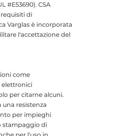
e UL #E53690). CSA
requisiti di
ca Varglas è incorporata
litare l'accettazione del
zioni come
elettronici
lo per citarne alcuni.
a una resistenza
ento per impieghi
lo stampaggio di
che per l'uso in