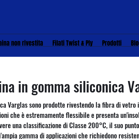
aina non rivestita
Filati Twist & Ply
Prodotti
Bl
ina in gomma siliconica V
ca Varglas sono prodotte rivestendo la fibra di vetr
zioni che è estremamente flessibile e presenta un'insol
avere una classificazione di Classe 200°C, il suo punto 
n'ampia gamma di applicazioni che richiedono resist