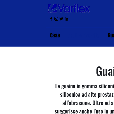
Casa
Guaina rivestita
Gu
Gua
Le guaine in gomma siliconi
siliconica ad alte presta
all'abrasione. Oltre ad 
suggerisce anche l'uso in u