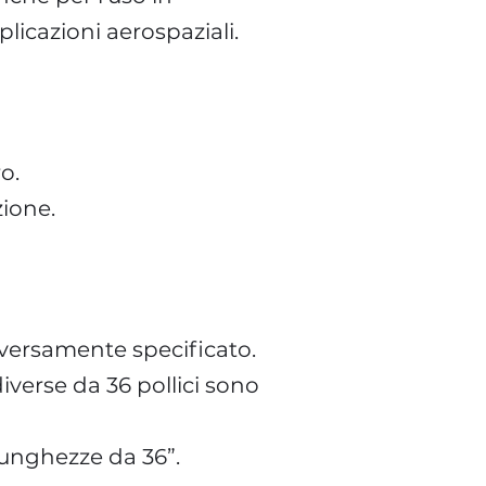
icazioni aerospaziali.
d
o.
zione.
iversamente specificato.
iverse da 36 pollici sono
lunghezze da 36”.