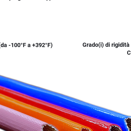
Grado(i) di rigidità
(da -100°F a +392°F)
C