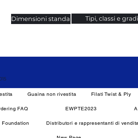
Tipi, classi e grad
Dimensioni standard
015
estita
Guaina non rivestita
Filati Twist & Ply
rdering FAQ
EWPTE2023
A
e Foundation
Distributori e rappresentanti di vendit
New Page