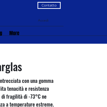
Contatto
Accedi
og
More
arglas
o intrecciata con una gomma
ita tenacità e resistenza
di fragilità di -73°C ne
enza a temperature estreme.